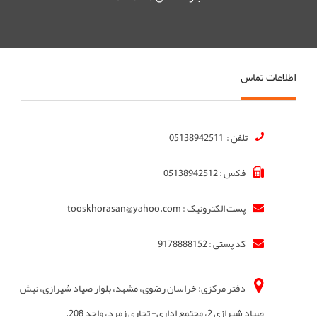
اطلاعات تماس
تلفن : 05138942511
فکس : 05138942512
پست الکترونیک : tooskhorasan@yahoo.com
کد پستی : 9178888152
دفتر مرکزی: خراسان رضوی، مشهد، بلوار صیاد شیرازی، نبش
صیاد شیرازی 2، مجتمع اداری- تجاری زمرد، واحد 208.