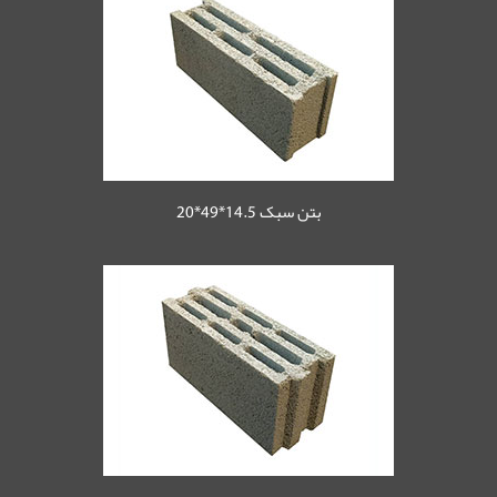
بتن سبک 14.5*49*20